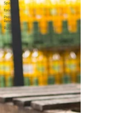
Spanish
Italian
Press
Release
Russian