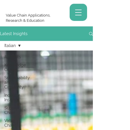
Value Chain Applications,
Research & Education
Latest Insights
Italian
All Posts
Knowledge
Center
Sustainability
and
Circularity
Industry
Insights
Supply
Chain
Value
Chain